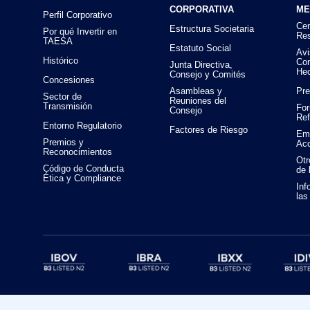
CORPORATIVA
ME
Perfil Corporativo
Cen
Estructura Societaria
Por qué Invertir en
Res
TAESA
Estatuto Social
Avi
Histórico
Co
Junta Directiva,
Hec
Consejo y Comités
Concesiones
Asambleas y
Pre
Sector de
Reuniones del
Transmisión
For
Consejo
Ref
Entorno Regulatorio
Factores de Riesgo
Emi
Premios y
Acc
Reconocimientos
Ot
Código de Conducta
de
Ética y Compliance
Inf
las