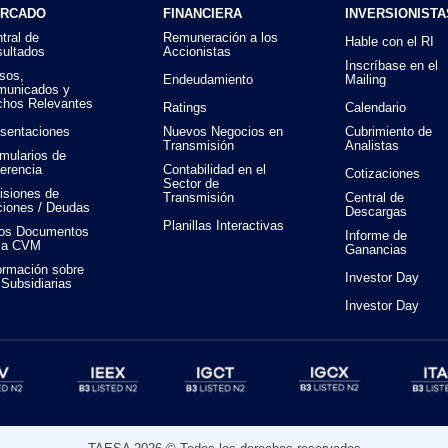
RCADO
FINANCIERA
INVERSIONISTA
tral de
Remuneración a los
Hable con el RI
ultados
Accionistas
Inscríbase en el
sos,
Endeudamiento
Mailing
municados y
hos Relevantes
Ratings
Calendario
sentaciones
Nuevos Negocios en
Cubrimiento de
Transmisión
Analistas
mularios de
erencia
Contabilidad en el
Cotizaciones
Sector de
siones de
Transmisión
Central de
iones / Deudas
Descargas
Planillas Interactivas
ros Documentos
Informe de
 la CVM
Ganancias
ormación sobre
Investor Day
 Subsidiarias
Investor Day