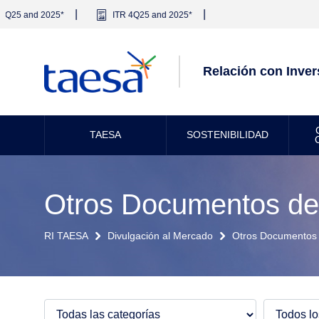
|
|
4Q25 and 2025*
ITR 4Q25 and 2025*
Relación con Inver
TAESA
SOSTENIBILIDAD
Otros Documentos de
RI TAESA
Divulgación al Mercado
Otros Documentos