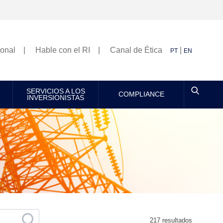
ional
Hable con el RI
Canal de Ética
|
PT
EN
SERVICIOS A LOS
COMPLIANCE
INVERSIONISTAS
217 resultados