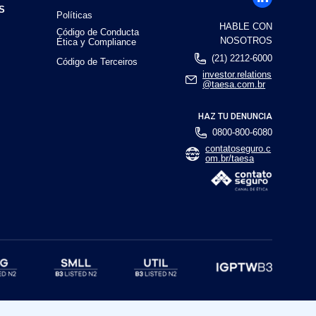
S
Políticas
HABLE CON
Código de Conducta
NOSOTROS
Ética y Compliance
(21) 2212-6000
Código de Terceiros
investor.relations
@taesa.com.br
HAZ TU DENUNCIA
0800-800-6080
contatoseguro.c
om.br/taesa