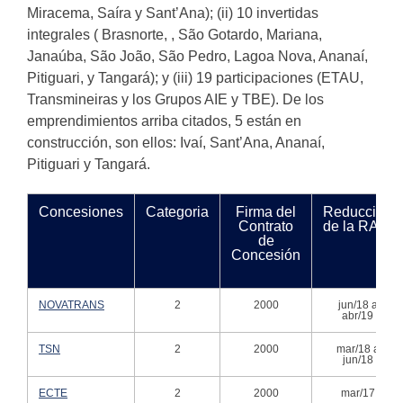
Miracema, Saíra y Sant’Ana); (ii) 10 invertidas
integrales ( Brasnorte, , São Gotardo, Mariana,
Janaúba, São João, São Pedro, Lagoa Nova, Ananaí,
Pitiguari, y Tangará); y (iii) 19 participaciones (ETAU,
Transmineiras y los Grupos AIE y TBE). De los
emprendimientos arriba citados, 5 están en
construcción, son ellos: Ivaí, Sant’Ana, Ananaí,
Pitiguari y Tangará.
Concesiones
Categoria
Firma del
Reducción
Contrato
de la RAP
de
Concesión
NOVATRANS
2
2000
jun/18 a
abr/19
TSN
2
2000
mar/18 a
jun/18
ECTE
2
2000
mar/17