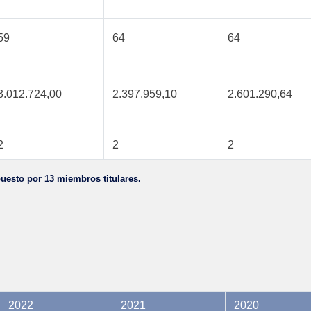
59
64
64
3.012.724,00
2.397.959,10
2.601.290,64
2
2
2
uesto por 13 miembros titulares.
2022
2021
2020