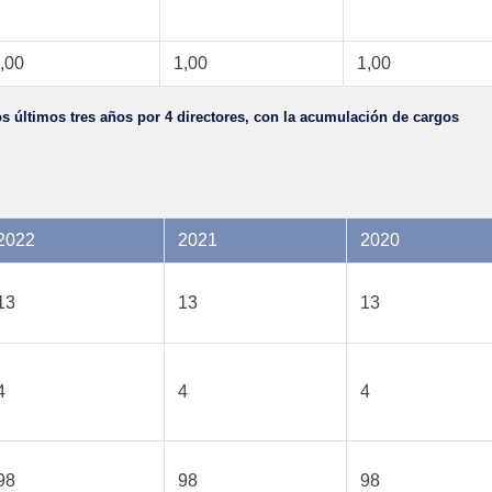
,00
1,00
1,00
os últimos tres años por 4 directores, con la acumulación de cargos
2022
2021
2020
13
13
13
4
4
4
98
98
98