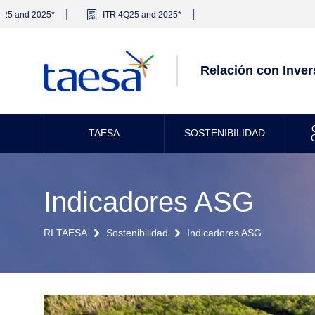
|
|
 and 2025*
ITR 4Q25 and 2025*
Relación con Inver
TAESA
SOSTENIBILIDAD
Indicadores ASG
RI TAESA
Sostenibilidad
Indicadores ASG