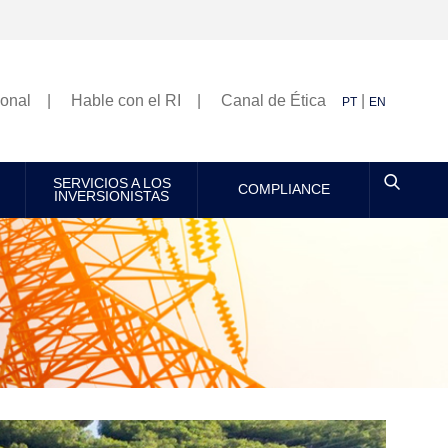
ional
Hable con el RI
Canal de Ética
|
PT
EN
SERVICIOS A LOS
COMPLIANCE
INVERSIONISTAS