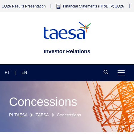
|
|
Q26 Results Presentation
Financial Statements (ITR/DFP) 1Q26
Investor Relations
PT
EN
Concessions
RI TAESA
TAESA
Concessions