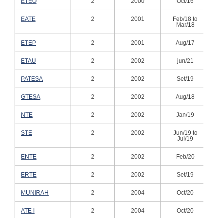
ETEO
2
2000
Oct/16
EATE
2
2001
Feb/18 to
Mar/18
ETEP
2
2001
Aug/17
ETAU
2
2002
jun/21
PATESA
2
2002
Set/19
GTESA
2
2002
Aug/18
NTE
2
2002
Jan/19
STE
2
2002
Jun/19 to
Jul/19
ENTE
2
2002
Feb/20
ERTE
2
2002
Set/19
MUNIRAH
2
2004
Oct/20
ATE I
2
2004
Oct/20