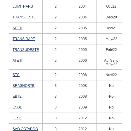
LUMITRANS
2
2004
Oct/22
TRANSLESTE
2
2004
Dec/20
ATE II
2
2005
Dec/21
TRANSIRAPÉ
2
2005
May/22
TRANSUDESTE
2
2005
Feb/22
ATE III
2
2006
Apr/23 to
May/23
STC
2
2006
Nov/22
BRASNORTE
3
2008
No
EBTE
3
2008
No
ESDE
3
2009
No
ETSE
3
2012
No
SÃO GOTARDO
3
2012
No