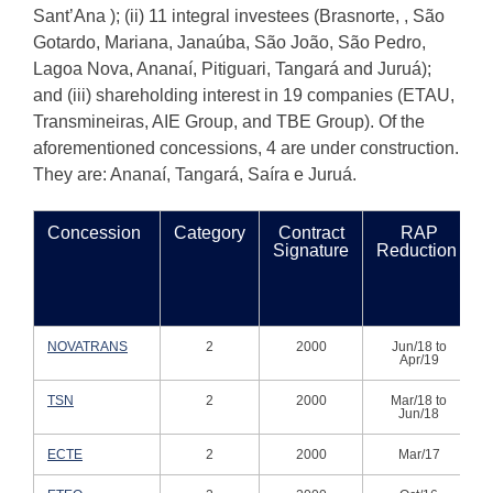
Sant’Ana ); (ii) 11 integral investees (Brasnorte, , São
Gotardo, Mariana, Janaúba, São João, São Pedro,
Lagoa Nova, Ananaí, Pitiguari, Tangará and Juruá);
and (iii) shareholding interest in 19 companies (ETAU,
Transmineiras, AIE Group, and TBE Group). Of the
aforementioned concessions, 4 are under construction.
They are: Ananaí, Tangará, Saíra e Juruá.
Concession
Category
Contract
RAP
Signature
Reduction
NOVATRANS
2
2000
Jun/18 to
Apr/19
TSN
2
2000
Mar/18 to
Jun/18
ECTE
2
2000
Mar/17