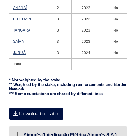
ANANAÍ
2
2022
No
PITIGUARI
3
2022
No
TANGARÁ
3
2023
No
SAÍRA
3
2023
No
JURUÁ
3
2024
No
Total
* Not weighted by the stake
** Weighted by the stake, including reinforcements and Border
Network
*** Some substations are shared by different lines
Download of Table
Aimorés (Interligação Elétrica Aimorés S.A.)