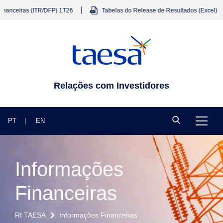
|
anceiras (ITR/DFP) 1T26
Tabelas do Release de Resultados (Excel) 1T
Relações com Investidores
PT
EN
Informações
Financeiras
RI TAESA
Informações Financeiras