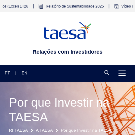
|
|
 (Excel) 1T26
Relatório de Sustentabilidade 2025
Vídeo da Te
Relações com Investidores
PT
EN
Por que Investir na
TAESA
RI TAESA
A TAESA
Por que Investir na TAESA