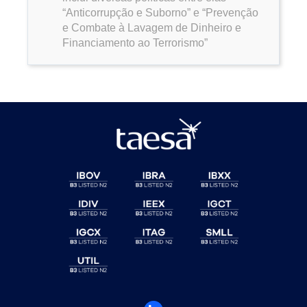
“Anticorrupção e Suborno” e “Prevenção
e Combate à Lavagem de Dinheiro e
Financiamento ao Terrorismo”