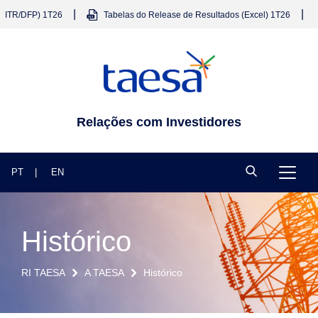
|
|
 1T26
Tabelas do Release de Resultados (Excel) 1T26
Relatór
Relações com Investidores
PT
EN
Histórico
RI TAESA
A TAESA
Histórico