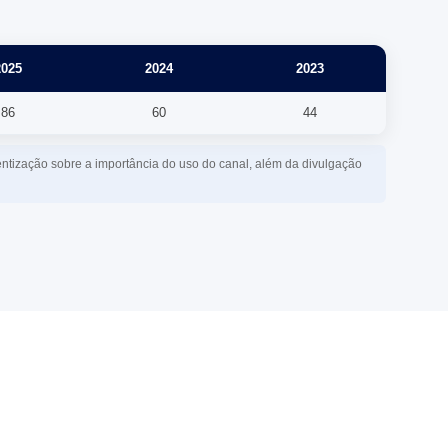
2025
2024
2023
86
60
44
tização sobre a importância do uso do canal, além da divulgação