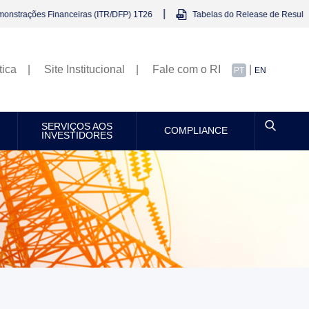
|
Financeiras (ITR/DFP) 1T26
Tabelas do Release de Resultados (Excel)
tica
Site Institucional
Fale com o RI
|
PT
EN
SERVIÇOS AOS
COMPLIANCE
INVESTIDORES