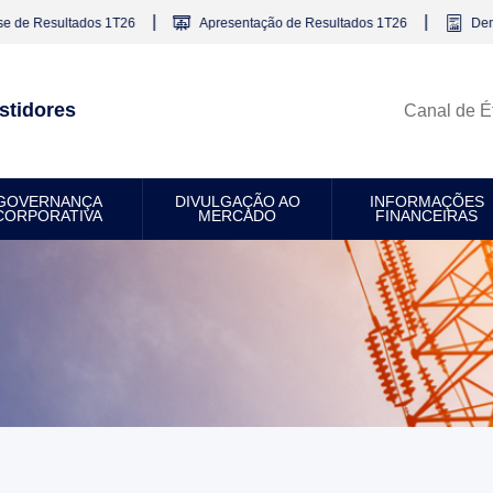
|
|
ados 1T26
Apresentação de Resultados 1T26
Demonstrações 
stidores
Canal de É
GOVERNANÇA
DIVULGAÇÃO AO
INFORMAÇÕES
CORPORATIVA
MERCADO
FINANCEIRAS